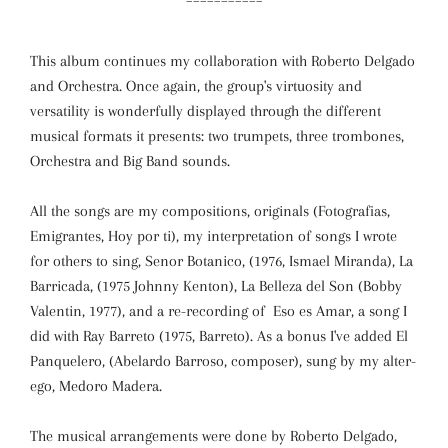
This album continues my collaboration with Roberto Delgado
and Orchestra. Once again, the group's virtuosity and
versatility is wonderfully displayed through the different
musical formats it presents: two trumpets, three trombones,
Orchestra and Big Band sounds.
All the songs are my compositions, originals (Fotografias,
Emigrantes, Hoy por ti), my interpretation of songs I wrote
for others to sing, Senor Botanico, (1976, Ismael Miranda), La
Barricada, (1975 Johnny Kenton), La Belleza del Son (Bobby
Valentin, 1977), and a re-recording of Eso es Amar, a song I
did with Ray Barreto (1975, Barreto). As a bonus I've added El
Panquelero, (Abelardo Barroso, composer), sung by my alter-
ego, Medoro Madera.
The musical arrangements were done by Roberto Delgado,