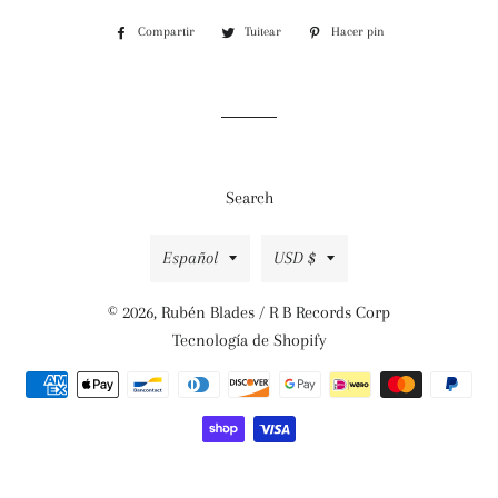
Compartir
Compartir
Tuitear
Tuitear
Hacer pin
Pinear
en
en
en
Facebook
Twitter
Pinterest
Search
Idioma
Moneda
Español
USD $
© 2026,
Rubén Blades / R B Records Corp
Tecnología de Shopify
Métodos
de
pago