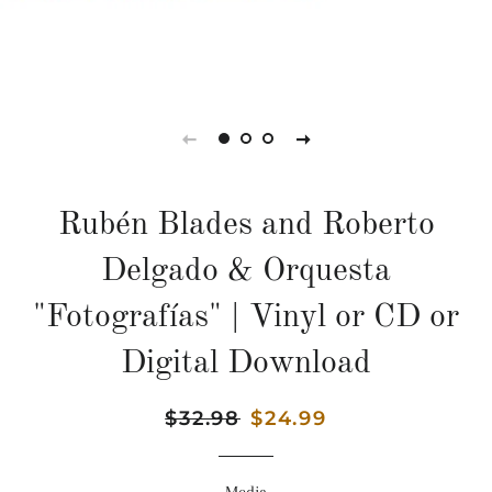
Rubén Blades and Roberto
Delgado & Orquesta
"Fotografías" | Vinyl or CD or
Digital Download
Precio
$32.98
Precio
$24.99
habitual
de
venta